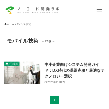
ホーム
モバイル技術
モバイル技術
– tag –
中小企業向けシステム開発ガイ
中小企業
ド：DX時代の課題克服と最適なテ
クノロジー選択
2023年11月27日
1